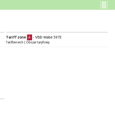
Tariff zone
- VBB-Wabe 5973
A
Tarifbereich | Obszar taryfowy