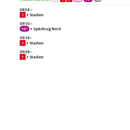
08:58
■
1
Stadion
09:10
■
987
Spitzkrug Nord
09:18
■
1
Stadion
09:38
■
1
Stadion