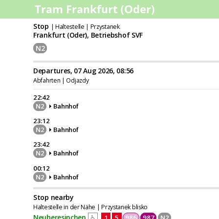
Stop
| Haltestelle | Przystanek
Frankfurt (Oder), Betriebshof SVF
N2
Departures, 07 Aug 2026, 08:56
Abfahrten | Odjazdy
22:42
N2
Bahnhof
23:12
N2
Bahnhof
23:42
N2
Bahnhof
00:12
N2
Bahnhof
Stop nearby
Haltestelle in der Nähe | Przystanek blisko
Neuberesinchen
♿
1
5
986
987
N2