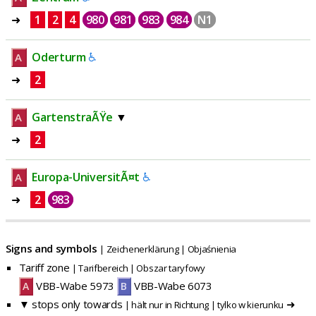
➜
1
2
4
980
981
983
984
N1
Oderturm
♿
A
➜
2
GartenstraÃŸe
▼
A
➜
2
Europa-UniversitÃ¤t
♿
A
➜
2
983
Signs and symbols
| Zeichenerklärung | Objaśnienia
Tariff zone
| Tarifbereich | Obszar taryfowy
 VBB-Wabe 5973 
 VBB-Wabe 6073 
A
B
▼ stops only towards
➜
| hält nur in Richtung | tylko w kierunku