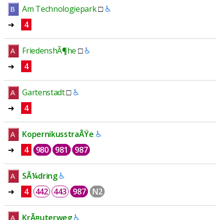
Am Technologiepark
□
♿
B
➜
4
FriedenshÃ¶he
□
♿
A
➜
4
Gartenstadt
□
♿
A
➜
4
KopernikusstraÃŸe
♿
A
➜
4
980
981
987
SÃ¼dring
♿
A
➜
4
442
443
987
N2
KrÃ¤uterweg
♿
A