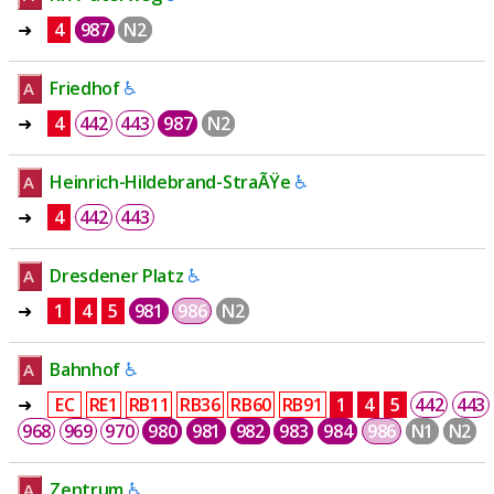
➜
4
987
N2
Friedhof
♿
A
➜
4
442
443
987
N2
Heinrich-Hildebrand-StraÃŸe
♿
A
➜
4
442
443
Dresdener Platz
♿
A
➜
1
4
5
981
986
N2
Bahnhof
♿
A
➜
EC
RE1
RB11
RB36
RB60
RB91
1
4
5
442
443
968
969
970
980
981
982
983
984
986
N1
N2
Zentrum
♿
A