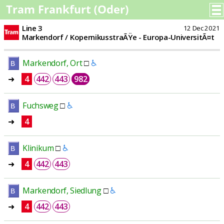
Line 3
12 Dec 2021
Markendorf / KopernikusstraÃŸe
-
Europa-UniversitÃ¤t
Markendorf, Ort
□
♿
B
➜
4
442
443
982
Fuchsweg
□
♿
B
➜
4
Klinikum
□
♿
B
➜
4
442
443
Markendorf, Siedlung
□
♿
B
➜
4
442
443