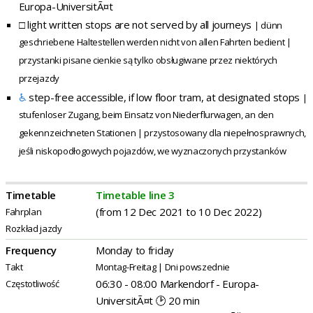
Europa-UniversitÃ¤t
□
light written stops are not served by all journeys
| dünn
geschriebene Haltestellen werden nicht von allen Fahrten bedient |
przystanki pisane cienkie są tylko obsługiwane przez niektórych
przejazdy
♿
step-free accessible, if low floor tram, at designated stops
|
stufenloser Zugang, beim Einsatz von Niederflurwagen, an den
gekennzeichneten Stationen | przystosowany dla niepełnosprawnych,
jeśli niskopodłogowych pojazdów, we wyznaczonych przystanków
Timetable
Timetable line 3
(from 12 Dec 2021 to 10 Dec 2022)
Fahrplan
Rozkład jazdy
Frequency
Monday to friday
Takt
Montag-Freitag | Dni powszednie
06:30 - 08:00 Markendorf - Europa-
Częstotliwość
UniversitÃ¤t 🕑 20 min