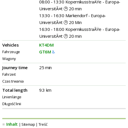
08:00 - 13:30 KopernikusstraÃŸe - Europa-
UniversitÃ¤t 🕑 20 min
13:30 - 16:30 Markendorf - Europa-
UniversitÃ¤t 🕑 20 Min
16:30 - 18:00 KopernikusstraÃŸe - Europa-
UniversitÃ¤t 🕑 20 min
Vehicles
KT4DM
GT6M
♿
Fahrzeuge
Wagony
Journey time
25 min
Fahrzeit
Czas trwania
Total length
9.3 km
Linienlänge
Długość linii
■
Inhalt
| Sitemap | Treść